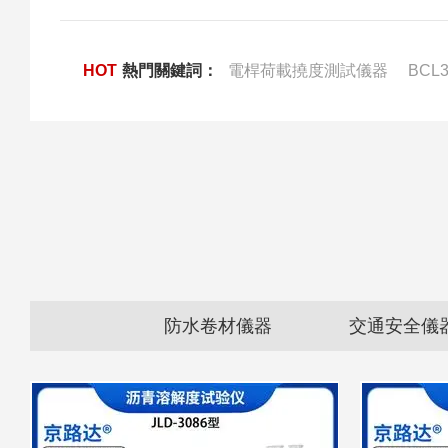
HOT
熱門關鍵詞：
電桿荷載撓度測試儀器
BC
混凝土儀器
防水卷材儀器
交通安全儀