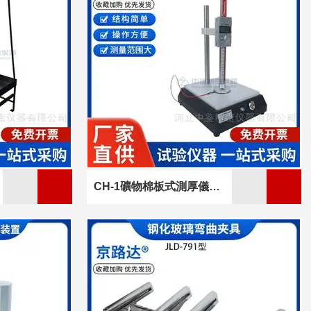
CH-1礦物棉板式測厚儀GBT5480數顯儀器